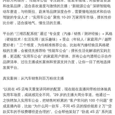
内容方向细分，“性能车公会” 专注跑车、改装车领域，对接赛道资源
和改装品牌，适合喜欢速度与激情的主播；“新能源公会” 深耕智能电
动车赛道，与特斯拉、蔚来等品牌深度合作，需要懂电池技术和自动
驾驶的专业人才；“实用车公会” 聚焦 10-20 万家用车市场，擅长性价
比分析，适合接地气、懂生活的主播。
平台的 “三维匹配系统” 通过 “专业度（汽修 / 销售 / 测评经验）+ 风格
（硬核技术 / 生活实用 / 娱乐趣味）+ 受众（年轻人 / 家庭用户 / 越野
爱好者）” 三个维度，为你精准推荐公会。比如有汽修经验且风格硬
核的主播，会被优先推荐给 “性能车公会”；擅长生活化解读的宝妈主
播，更适配 “实用车公会” 的家庭用户群体。所有公会均透明公示合作
品牌清单、过往主播成长案例和资源支持力度，让你一目了然地选择
发展平台。
真实案例：从汽车销售到百万粉丝主播
“以前在 4S 店每天重复讲同样的配置，现在能在直播间带粉丝体验真
实用车场景，成就感完全不同。”29 岁的主播大周分享道。他通过一
之快聘加入实用车公会，把销售时积累的 “客户常问的 100 个问题” 变
成直播内容，比如 “为什么同一款车，不同 4S 店的报价能差 2 万”“贷
款买车的手续费哪些是合理的”。公会帮他策划了 “卧底 4S 店” 系列直