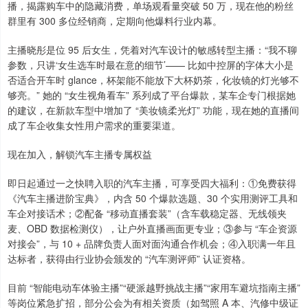
播，揭露购车中的隐藏消费，单场观看量突破 50 万，现在他的粉丝
群里有 300 多位经销商，定期向他爆料行业内幕。
主播晓彤是位 95 后女生，凭着对汽车设计的敏感转型主播：“我不聊
参数，只讲‘女生选车时最在意的细节’—— 比如中控屏的字体大小是
否适合开车时 glance，杯架能不能放下大杯奶茶，化妆镜的灯光够不
够亮。” 她的 “女生视角看车” 系列成了平台爆款，某车企专门根据她
的建议，在新款车型中增加了 “美妆镜柔光灯” 功能，现在她的直播间
成了车企收集女性用户需求的重要渠道。
现在加入，解锁汽车主播专属权益
即日起通过一之快聘入职的汽车主播，可享受四大福利：①免费获得
《汽车主播进阶宝典》，内含 50 个爆款选题、30 个实用测评工具和
车企对接话术；②配备 “移动直播套装”（含车载稳定器、无线领夹
麦、OBD 数据检测仪），让户外直播画面更专业；③参与 “车企资源
对接会”，与 10 + 品牌负责人面对面沟通合作机会；④入职满一年且
达标者，获得由行业协会颁发的 “汽车测评师” 认证资格。
目前 “智能电动车体验主播”“硬派越野挑战主播”“家用车避坑指南主播”
等岗位紧急扩招，部分公会为有相关资质（如驾照 A 本、汽修中级证