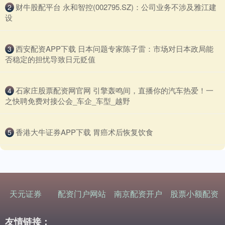
​财牛股配平台 永和智控(002795.SZ)：公司业务不涉及雅江建
2
设
​西安配资APP下载 日本问题专家陈子雷：市场对日本政局能
3
否稳定的担忧导致日元贬值
​石家庄股票配资网官网 引擎轰鸣间，直播你的汽车热爱！一
4
之快聘免费对接公会_车企_车型_越野
​香港大牛证券APP下载 胃癌术后恢复饮食
5
天元证券
配资门户网站
南京配资开户
股票小额配资
友情链接：