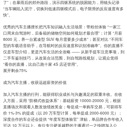
了”；在暴雨后的郊外路段，演示四驱系统的脱困能力，用镜头记录
“当车辆陷入泥泞，切换到低速四驱模式后，电子限滑的反应速度有多
快”。
优秀的汽车主播擅长把汽车知识融入生活场景：带粉丝体验 “一家三
口周末自驾游时，后备箱的储物空间如何规划才最合理”；计算 “月薪
8000 元，养一台紧凑型 SUV 每月需要多少成本”；甚至对比 “不同车
型的车载语音助手，在导航时的反应速度和识别准确率”。你的直播不
仅是车型介绍，更是汽车生活的全攻略 —— 从新手提车注意事项，到
二手车鉴别技巧，从改装合法范围，到自驾路线规划，让观众觉得
“看你的直播，比自己跑十家 4S 店还管用”。
展开剩余75%
成为汽车主播，收获远超薪资的价值
加入汽车主播的行列，能获得职业成长与兴趣满足的双重丰收。在收
入方面，采用 “阶梯式收益体系”：基础薪资 10000-20000 元，根据
直播场次和观看人数发放绩效奖金；每促成一单购车交易，可获得车
价 1%-3% 的提成（以 20 万车型计算，每单提成 2000-6000 元）；
深度合作的车企还会提供 “年度车型体验官” 津贴，单品牌合作年收入
可达 10 万元以上。有位专注硬派越野的主播通过一之快聘加入公