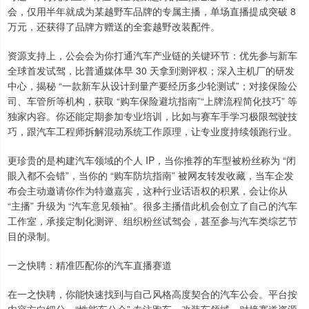
会，仅用半年就成为某越野车品牌的专属主播，单场直播提成突破 8
万元，还获得了品牌方赠送的全套越野改装配件。
资源支持上，公会会为你打通汽车产业链的关键环节：优先参与新车
全球首发试驾，比普通媒体早 30 天拿到测评权；深入主机厂的研发
中心，揭秘 “一款新车从设计到量产要经历多少轮测试”；对接保险公
司、车管所等机构，获取 “购车保险避坑指南”“上牌流程简化技巧” 等
独家内容。你还能定期参加专业培训，比如与赛车手学习极限驾驶技
巧，跟汽车工程师拆解混动系统工作原理，让专业度持续领跑行业。
更珍贵的是构建汽车领域的个人 IP，当你推荐的车型被粉丝称为 “闭
眼入都不会错”，当你的 “购车防坑指南” 被网友转发收藏，当车企发
布会主动邀请你作为特邀嘉宾，这种行业话语权的积累，会让你从
“主播” 升级为 “汽车意见领袖”。很多主播借此机会创立了自己的汽车
工作室，承接定制化测评、组织粉丝试驾会，甚至参与汽车类综艺节
目的录制。
一之快聘：精准匹配你的汽车直播赛道
在一之快聘，你能快速找到与自己风格高度契合的汽车公会。平台按