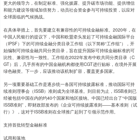
更大的领导力，在制定标准、强化披露、提升碳市场功能、提供增信
和能力建设等领域加倍努力，动员社会资金参与可持续投资，以应对
全球面临的气候挑战。
在具体举措上，首先要建立有兼容性的可持续金融标准。2020年，在
中国人民银行的提议下，中国和欧盟牵头发起了可持续金融国际平台
（IPSF）下的可持续金融分类目录工作组（以下简称“工作组”），开
始编制可持续金融共同分类目录，旨在提升国际可持续金融标准的可
比性、兼容性与一致性。工作组在2022年发布中欧共同分类目录（C
GT）后，几乎所有的中国金融机构都使用CGT进行贴标，在境外开展
绿色融资。下一步，应该推动该机制扩容，覆盖更多国家。
另一项重要基础工作是逐步统一各国可持续披露标准，推动国际可持
续准则理事会（ISSB）准则成为全球基准。到目前为止，ISSB准则已
经被包括中国在内的约40个国家和地区接纳。中国已经出台了“中国版
ISSB准则”，即财政部发布的《企业可持续披露准则——基本准则（试
行）》，这对于ISSB准则在全球推广起到了引领示范作用。
支持首批转型金融标准
试用和落地