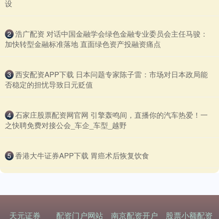
设
​浩广配资 对话中国金融学会绿色金融专业委员会主任马骏：
2
加快转型金融标准落地 直面绿色资产投融资痛点
​西安配资APP下载 日本问题专家陈子雷：市场对日本政局能
3
否稳定的担忧导致日元贬值
​石家庄股票配资网官网 引擎轰鸣间，直播你的汽车热爱！一
4
之快聘免费对接公会_车企_车型_越野
​香港大牛证券APP下载 胃癌术后恢复饮食
5
天元证券
配资门户网站
南京配资开户
股票小额配资