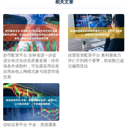
相关文章
炒币配资平台 吉林省进一步促
括普投资配资平台 奥利塞效力
进分布式光伏高质量发展：待市
拜仁不到两个赛季，助攻数已超
场条件成熟时，可自愿采用自发
过穆西亚拉
自用余电上网模式参与现货市场
交易
信钰证券平台 中金：美国通胀