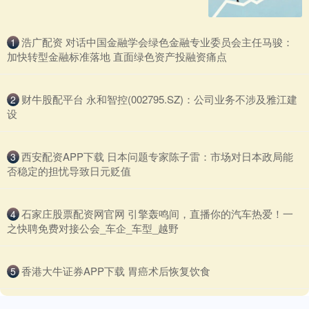
​浩广配资 对话中国金融学会绿色金融专业委员会主任马骏：
1
加快转型金融标准落地 直面绿色资产投融资痛点
​财牛股配平台 永和智控(002795.SZ)：公司业务不涉及雅江建
2
设
​西安配资APP下载 日本问题专家陈子雷：市场对日本政局能
3
否稳定的担忧导致日元贬值
​石家庄股票配资网官网 引擎轰鸣间，直播你的汽车热爱！一
4
之快聘免费对接公会_车企_车型_越野
​香港大牛证券APP下载 胃癌术后恢复饮食
5