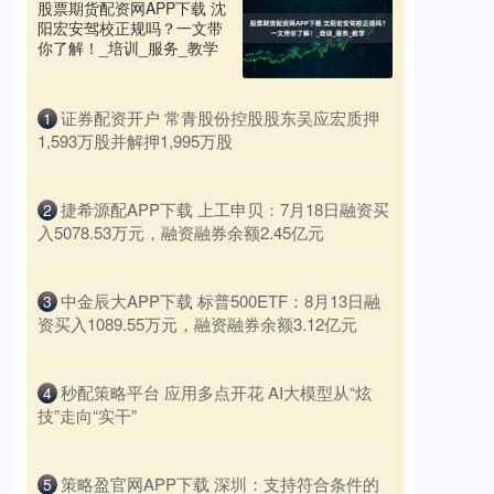
股票期货配资网APP下载 沈
阳宏安驾校正规吗？一文带
你了解！_培训_服务_教学
​证券配资开户 常青股份控股股东吴应宏质押
1
1,593万股并解押1,995万股
​捷希源配APP下载 上工申贝：7月18日融资买
2
入5078.53万元，融资融券余额2.45亿元
​中金辰大APP下载 标普500ETF：8月13日融
3
资买入1089.55万元，融资融券余额3.12亿元
​秒配策略平台 应用多点开花 AI大模型从“炫
4
技”走向“实干”
​策略盈官网APP下载 深圳：支持符合条件的
5