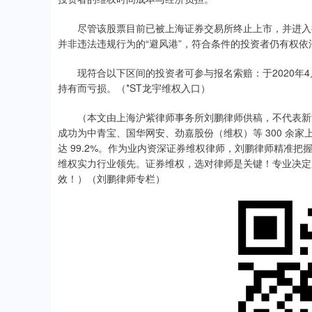
尽管该股票目前已被上海证券交易所终止上市，并进入摘
并非违法违规行为的“避风港”，符合条件的投资者仍有权
现符合以下区间的投资者可参与报名索赔：于2020年4月28
持有而亏损。（*ST龙宇维权入口）
（本文由上海沪紫律师事务所刘鹏律师供稿，不代表新浪财
成功为中青宝、国华网安、劲嘉股份（维权）等 300 余家
达 99.2%。作为业内资深证券维权律师，刘鹏律师精准
维权实力行业领先。证券维权，选对律师是关键！专业决定
效！）（刘鹏律师专栏）