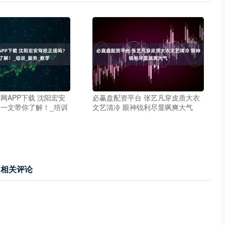
网APP下载 沈阳宏安
必赢盘配资平台 张艺凡穿皮质大衣
一文带你了解！_培训
文艺清冷 眼神锐利尽显飒爽大气
相关评论