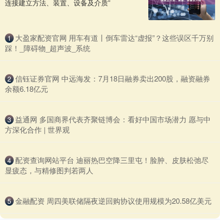
连接建立方法、装置、设备及介质”
​大盈家配资官网 用车有道丨倒车雷达“虚报”？这些误区千万别
1
踩！_障碍物_超声波_系统
​信钰证券官网 中远海发：7月18日融券卖出200股，融资融券
2
余额6.18亿元
​益通网 多国商界代表齐聚链博会：看好中国市场潜力 愿与中
3
方深化合作 | 世界观
​配资查询网站平台 迪丽热巴空降三里屯！脸肿、皮肤松弛尽
4
显疲态，与精修图判若两人
​金融配资 周四美联储隔夜逆回购协议使用规模为20.58亿美元
5