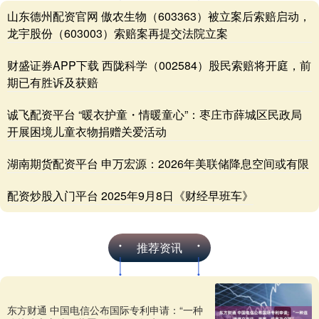
山东德州配资官网 傲农生物（603363）被立案后索赔启动，
龙宇股份（603003）索赔案再提交法院立案
财盛证券APP下载 西陇科学（002584）股民索赔将开庭，前
期已有胜诉及获赔
诚飞配资平台 “暖衣护童・情暖童心”：枣庄市薛城区民政局
开展困境儿童衣物捐赠关爱活动
湖南期货配资平台 申万宏源：2026年美联储降息空间或有限
配资炒股入门平台 2025年9月8日《财经早班车》
推荐资讯
东方财通 中国电信公布国际专利申请：“一种