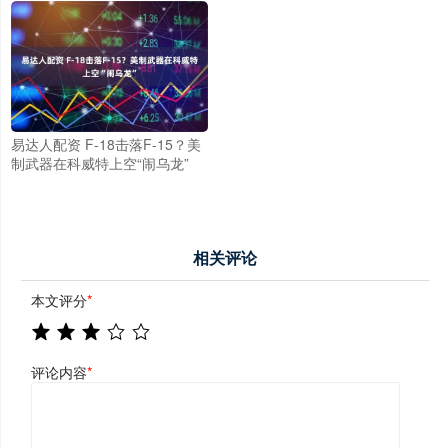
易达人配资 F-18击落F-15？美
制武器在科威特上空“闹乌龙”
相关评论
本文评分
*
评论内容
*