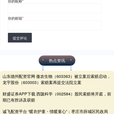
你的昵称
*
你的邮箱
*
提交评论
热点资讯
山东德州配资官网 傲农生物（603363）被立案后索赔启动，
龙宇股份（603003）索赔案再提交法院立案
财盛证券APP下载 西陇科学（002584）股民索赔将开庭，前
期已有胜诉及获赔
诚飞配资平台 “暖衣护童・情暖童心”：枣庄市薛城区民政局