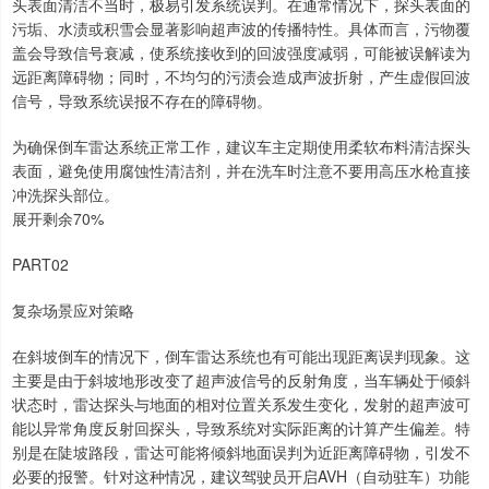
头表面清洁不当时，极易引发系统误判。在通常情况下，探头表面的
污垢、水渍或积雪会显著影响超声波的传播特性。具体而言，污物覆
盖会导致信号衰减，使系统接收到的回波强度减弱，可能被误解读为
远距离障碍物；同时，不均匀的污渍会造成声波折射，产生虚假回波
信号，导致系统误报不存在的障碍物。
为确保倒车雷达系统正常工作，建议车主定期使用柔软布料清洁探头
表面，避免使用腐蚀性清洁剂，并在洗车时注意不要用高压水枪直接
冲洗探头部位。
展开剩余70%
PART02
复杂场景应对策略
在斜坡倒车的情况下，倒车雷达系统也有可能出现距离误判现象。这
主要是由于斜坡地形改变了超声波信号的反射角度，当车辆处于倾斜
状态时，雷达探头与地面的相对位置关系发生变化，发射的超声波可
能以异常角度反射回探头，导致系统对实际距离的计算产生偏差。特
别是在陡坡路段，雷达可能将倾斜地面误判为近距离障碍物，引发不
必要的报警。针对这种情况，建议驾驶员开启AVH（自动驻车）功能