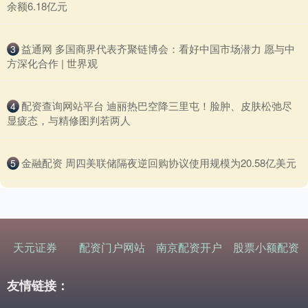
余额6.18亿元
​益通网 多国商界代表齐聚链博会：看好中国市场潜力 愿与中
3
方深化合作 | 世界观
​配资查询网站平台 迪丽热巴空降三里屯！脸肿、皮肤松弛尽
4
显疲态，与精修图判若两人
​金融配资 周四美联储隔夜逆回购协议使用规模为20.58亿美元
5
天元证券
配资门户网站
南京配资开户
股票小额配资
友情链接：