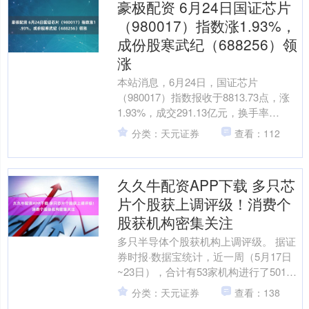
豪极配资 6月24日国证芯片
（980017）指数涨1.93%，
成份股寒武纪（688256）领
涨
本站消息，6月24日，国证芯片
（980017）指数报收于8813.73点，涨
1.93%，成交291.13亿元，换手率
1.15%。当日该指数成份股中，上涨的有
分类：天元证券
查看：112
28....
久久牛配资APP下载 多只芯
片个股获上调评级！消费个
股获机构密集关注
多只半导体个股获机构上调评级。 据证
券时报·数据宝统计，近一周（5月17日
~23日），合计有53家机构进行了501次
评级，共计424股被券商研报给予“买入
分类：天元证券
查看：138
型”评....