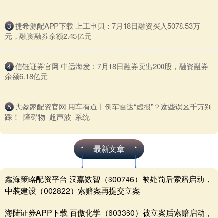
​捷希源配APP下载 上工申贝：7月18日融资买入5078.53万
3
元，融资融券余额2.45亿元
​信钰证券官网 中远海发：7月18日融券卖出200股，融资融券
4
余额6.18亿元
​大盈家配资官网 用车有道丨倒车雷达“虚报”？这些误区千万别
5
踩！_障碍物_超声波_系统
最新文章
鑫海策略配资平台 汉嘉数智（300746）被处罚后索赔启动，
中装建设（002822）索赔案再提交立案
海陆证券APP下载 百傲化学（603360）被立案后索赔启动，