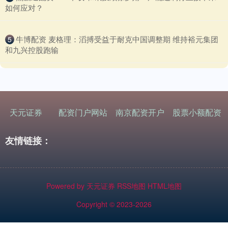
如何应对？
​牛博配资 麦格理：滔搏受益于耐克中国调整期 维持裕元集团
5
和九兴控股跑输
天元证券
配资门户网站
南京配资开户
股票小额配资
友情链接：
Powered by
天元证券
RSS地图
HTML地图
Copyright
© 2023-2026