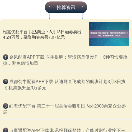
推荐资讯
维嘉优配平台 贝达药业：8月13日融券卖出
4.24万股，融资融券余额7.07亿元
​金风配资APP下载 医生提醒：胃溃疡反复发作，3种习惯要改
1
掉，避免病情加重
​成都劲牛配资APP下载 从迪拜直飞成都的航班计划3月8日执
2
飞 机票飙升至3万多元
​红海优配平台 第三十一届兰洽会吸引国内外2000余家企业参
3
展
​点赢通配资APP下载 和讯投顾徐梦婧：产能过剩行业接下来
4