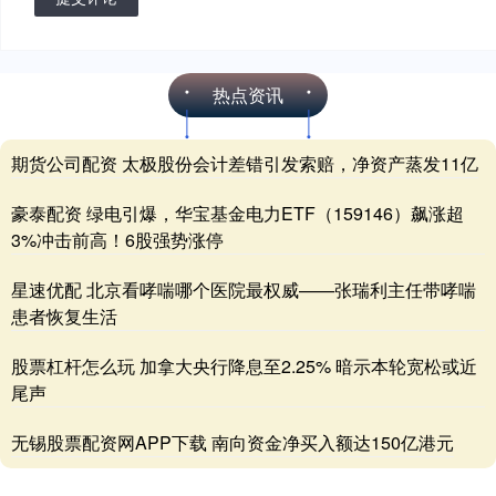
热点资讯
期货公司配资 太极股份会计差错引发索赔，净资产蒸发11亿
豪泰配资 绿电引爆，华宝基金电力ETF（159146）飙涨超
3%冲击前高！6股强势涨停
星速优配 北京看哮喘哪个医院最权威——张瑞利主任带哮喘
患者恢复生活
股票杠杆怎么玩 加拿大央行降息至2.25% 暗示本轮宽松或近
尾声
无锡股票配资网APP下载 南向资金净买入额达150亿港元