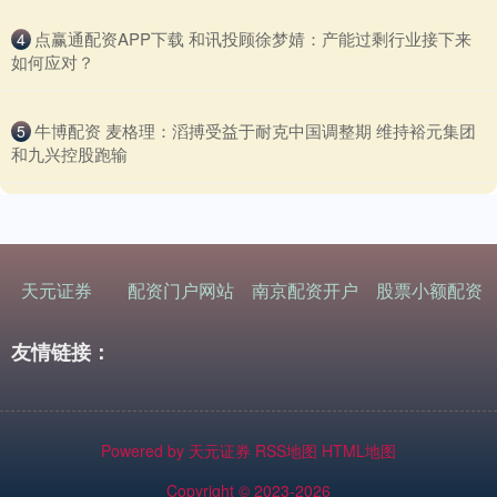
​点赢通配资APP下载 和讯投顾徐梦婧：产能过剩行业接下来
4
如何应对？
​牛博配资 麦格理：滔搏受益于耐克中国调整期 维持裕元集团
5
和九兴控股跑输
天元证券
配资门户网站
南京配资开户
股票小额配资
友情链接：
Powered by
天元证券
RSS地图
HTML地图
Copyright
© 2023-2026