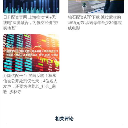
日升配资官网 上海推动“AI+无
钻石配资APP下载 派拉蒙收购
线电”深度融合，为低空经济“夯
华纳兄弟 承诺每年至少30部院
实地基”
线电影
万隆优配平台 局面反转！释永
信被公开处刑仅七天，4位名人
发声，还要为他养老_社会_宗
教_少林寺
相关评论