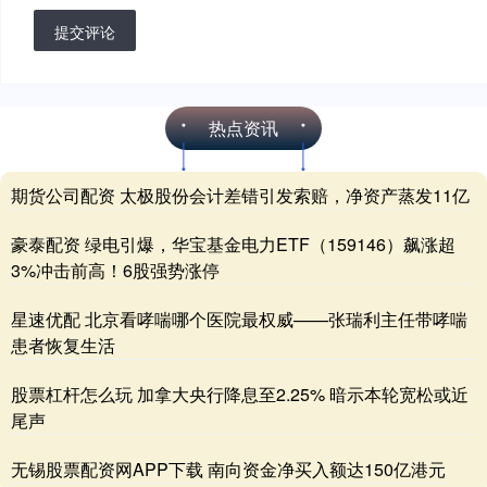
提交评论
热点资讯
期货公司配资 太极股份会计差错引发索赔，净资产蒸发11亿
豪泰配资 绿电引爆，华宝基金电力ETF（159146）飙涨超
3%冲击前高！6股强势涨停
星速优配 北京看哮喘哪个医院最权威——张瑞利主任带哮喘
患者恢复生活
股票杠杆怎么玩 加拿大央行降息至2.25% 暗示本轮宽松或近
尾声
无锡股票配资网APP下载 南向资金净买入额达150亿港元