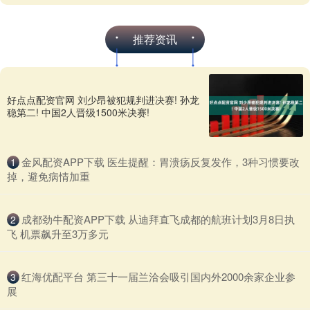
推荐资讯
好点点配资官网 刘少昂被犯规判进决赛! 孙龙
稳第二! 中国2人晋级1500米决赛!
​金风配资APP下载 医生提醒：胃溃疡反复发作，3种习惯要改
1
掉，避免病情加重
​成都劲牛配资APP下载 从迪拜直飞成都的航班计划3月8日执
2
飞 机票飙升至3万多元
​红海优配平台 第三十一届兰洽会吸引国内外2000余家企业参
3
展